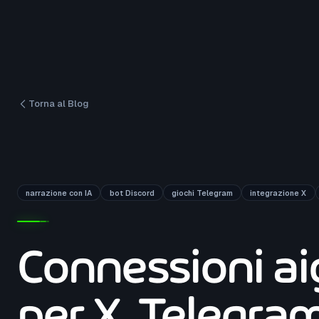
Torna al Blog
narrazione con IA
bot Discord
giochi Telegram
integrazione X
Connessioni a
per X, Telegra