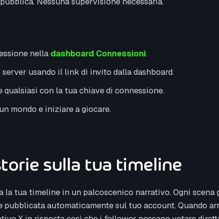
a pubblica. Nessuna supervisione necessaria.
essione nella
dashboard Connessioni
.
 server usando il link di invito dalla dashboard.
e qualsiasi con la tua chiave di connessione.
un mondo e iniziare a giocare.
storie sulla tua timeline
 la tua timeline in un palcoscenico narrativo. Ogni scena 
iene pubblicata automaticamente sul tuo account. Quando arr
ivo X in risposta così che i follower possano votare diret