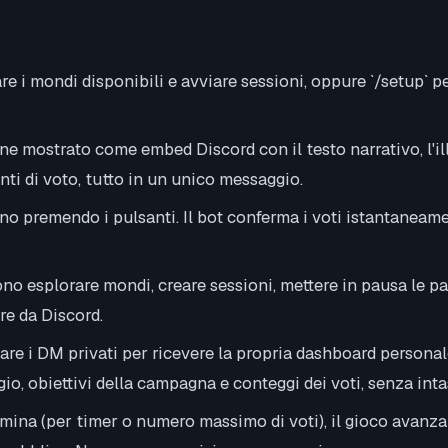
e i mondi disponibili e avviare sessioni, oppure `/setup` pe
ne mostrato come embed Discord con il testo narrativo, l'il
anti di voto, tutto in un unico messaggio.
no premendo i pulsanti. Il bot conferma i voti istantaneamen
no esplorare mondi, creare sessioni, mettere in pausa le par
re da Discord.
are i DM privati per ricevere la propria dashboard personale
io, obiettivi della campagna e conteggi dei voti, senza intas
mina (per timer o numero massimo di voti), il gioco avanz