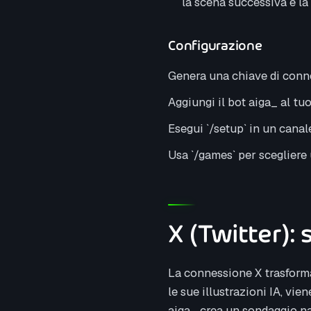
la scena successiva e l
Configurazione
Genera una chiave di conn
Aggiungi il bot aiga_ al tuo
Esegui `/setup` in un canal
Usa `/games` per scegliere 
X (Twitter): 
La connessione X trasforma
le sue illustrazioni IA, v
aiga_ crea un sondaggio nat