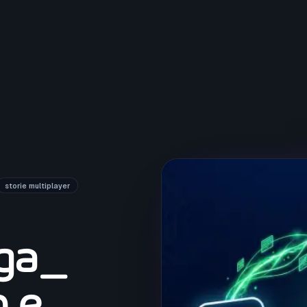
storie multiplayer
iga_
m e