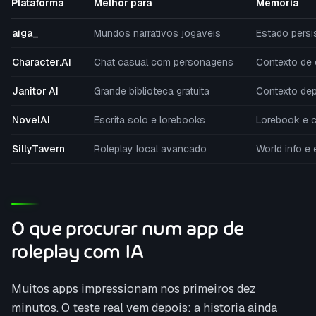
Plataforma
Melhor para
Memoria
aiga_
Mundos narrativos jogaveis
Estado persi
Character.AI
Chat casual com personagens
Contexto de
Janitor AI
Grande biblioteca gratuita
Contexto de
NovelAI
Escrita solo e lorebooks
Lorebook e c
SillyTavern
Roleplay local avancado
World info e
O que procurar num app de
roleplay com IA
Muitos apps impressionam nos primeiros dez
minutos. O teste real vem depois: a historia ainda