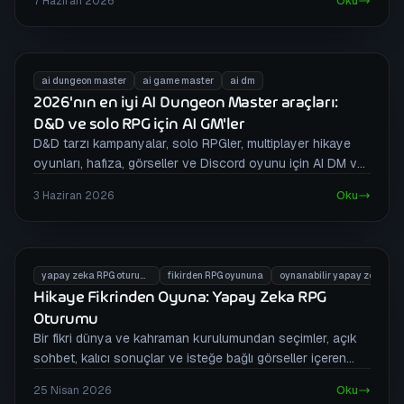
7 Haziran 2026
Oku
öğrenin.
ai dungeon master
ai game master
ai dm
2026'nın en iyi AI Dungeon Master araçları:
D&D ve solo RPG için AI GM'ler
D&D tarzı kampanyalar, solo RPGler, multiplayer hikaye
oyunları, hafıza, görseller ve Discord oyunu için AI DM ve
AI game master araçlarını karşılaştırın.
3 Haziran 2026
Oku
yapay zeka RPG oturumu
fikirden RPG oyununa
oynanabilir yapay zeka macerası
Hikaye Fikrinden Oyuna: Yapay Zeka RPG
Oturumu
Bir fikri dünya ve kahraman kurulumundan seçimler, açık
sohbet, kalıcı sonuçlar ve isteğe bağlı görseller içeren
oynanabilir RPG oturumuna taşıyın.
25 Nisan 2026
Oku