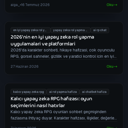
daha iyi olduğunu öğrenin.
aiga_
16 Temmuz 2026
Oku
en iyi yapay zeka rol yapma uygulamalari
yapay zeka rol yapma platformlari
ai rp chat
2026'nin en iyi yapay zeka rol yapma
uygulamalari ve platformlari
2026'da karakter sohbeti, hikaye hafizasi, cok oyunculu
RPG, gorsel sahneler, gizlilik ve yaratici kontrol icin en iyi
yapay zeka rol yapma uygulamalarini karsilastir.
27 Haziran 2026
Oku
kalıcı yapay zeka rpg
ai rol yapma hafiza
ai chatbot hafiza
Kalıcı yapay zeka RPG hafızası: oyun
seçimlerini nasıl hatırlar
Kalıcı yapay zeka RPG oyunları sohbet geçmişinden
fazlasına ihtiyaç duyar. Karakter hafızası, ilişkiler, değerler
ve dünya durumunun uzun senaryoları nasıl tutarlı kıldığını