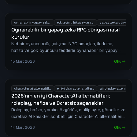
oynanabilir yapay zeka rpg dünyası
etkileşimli hikaye yaratma
yapay zeka dünya oluşturucu
Oynanabilir bir yapay zeka RPG dünyası nasıl
kurulur
Net bir oyuncu rolü, çatışma, NPC amaçları, ilerleme,
hafıza ve çok oyunculu testlerle oynanabilir bir yapay
zeka RPG dünyası kurun. Kodlama gerekmez.
15 Mart 2026
Oku
character ai alternatifleri
en iyi character ai alternatifleri 2026
ai roleplay alternatifi
2026'nın en iyi Character.AI alternatifleri:
roleplay, hafıza ve ücretsiz seçenekler
Roleplay, hafıza, yaratıcı özgürlük, multiplayer, görseller ve
ücretsiz AI karakter sohbeti için Character.AI alternatiflerini
karşılaştırın.
14 Mart 2026
Oku