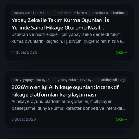
yapay zeka takım kurma oyunları
sanal takım kurma
uzaktan ekip katılımı
Yapay Zeka ile Takım Kurma Oyunları: İş
Yerinde Sanal Hikaye Oturumu Nasıl
Düzenlenir
Uzaktan ve hibrit ekipler için yapay zeka destekli takım
kurma oyunlarını keşfedin. İş birliğini güçlendiren hızlı ve
yaratıcı sanal hikaye oturumu düzenlemeyi öğrenin.
17 Şubat 2026
Oku
en iyi yapay zeka oyun platformları
yapay zeka hikaye oyunları
etkileşimli kurgu
2026'nın en iyi AI hikaye oyunları: interaktif
hikaye platformları karşılaştırması
AI hikaye oyunu platformlarını görseller, multiplayer,
özelleştirme, dünya kurma, karakter sohbeti ve interaktif
anlatım açısından karşılaştırın.
7 Şubat 2026
Oku