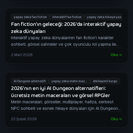
yapay zeka fan fiction
interaktif fan fiction
yapay zeka hikaye yazarı
Fan fiction'ın geleceği: 2026'da interaktif yapay
zeka dünyaları
Interaktif yapay zeka dünyalarının fan fiction'ı karakter
sohbeti, görsel sahneler ve çok oyunculu rol yapma ile
oynanabilir hikayelere nasıl dönüştürdüğünü görün.
2 Mart 2026
Oku
AI Dungeon alternatifi
yapay zeka metin macerası
etkileşimli kurgu
2026'nın en iyi AI Dungeon alternatifleri:
ücretsiz metin maceraları ve görsel RPGler
Metin maceraları, görseller, multiplayer, hafıza, serbest
NPC sohbeti ve esnek hikaye dünyaları için AI Dungeon
alternatiflerini karşılaştırın.
23 Şubat 2026
Oku